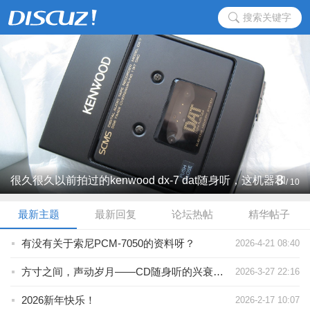
搜索关键字
3
很久很久以前拍过的kenwood dx-7 dat随身听，这机器和
/
10
sharp的rx-p1完全一样 ...
最新主题
最新回复
论坛热帖
精华帖子
有没有关于索尼PCM-7050的资料呀？
2026-4-21 08:40
方寸之间，声动岁月——CD随身听的兴衰与永恒魅力
2026-3-27 22:16
2026新年快乐！
2026-2-17 10:07