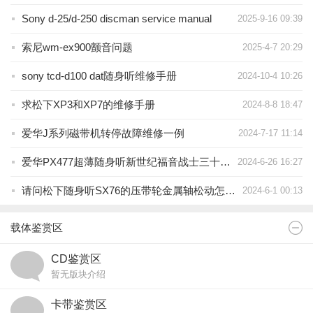
Sony d-25/d-250 discman service manual
2025-9-16 09:39
索尼wm-ex900颤音问题
2025-4-7 20:29
sony tcd-d100 dat随身听维修手册
2024-10-4 10:26
求松下XP3和XP7的维修手册
2024-8-8 18:47
爱华J系列磁带机转停故障维修一例
2024-7-17 11:14
爱华PX477超薄随身听新世纪福音战士三十周年纪念版
2024-6-26 16:27
请问松下随身听SX76的压带轮金属轴松动怎么固定
2024-6-1 00:13
载体鉴赏区
CD鉴赏区
暂无版块介绍
卡带鉴赏区