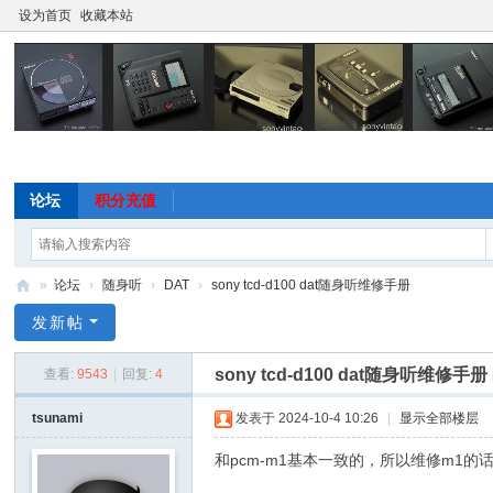
设为首页
收藏本站
论坛
积分充值
»
论坛
›
随身听
›
DAT
›
sony tcd-d100 dat随身听维修手册
随
发新帖
身
sony tcd-d100 dat随身听维修手册
查看:
9543
|
回复:
4
听
论
tsunami
发表于 2024-10-4 10:26
|
显示全部楼层
坛
和pcm-m1基本一致的，所以维修m1