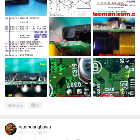
14图
9975
2
wushuangbuwu
2022-12-7 09:28