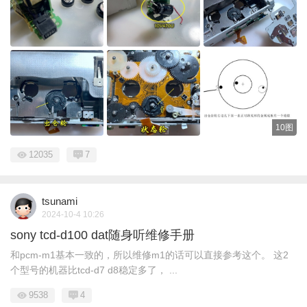
10图
12035
7
tsunami
2024-10-4 10:26
sony tcd-d100 dat随身听维修手册
和pcm-m1基本一致的，所以维修m1的话可以直接参考这个。 这2
个型号的机器比tcd-d7 d8稳定多了， ...
9538
4