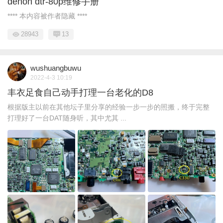
denon dtr-80p维修手册
**** 本内容被作者隐藏 ****
28943
13
wushuangbuwu
2022-4-3 10:19
丰衣足食自己动手打理一台老化的D8
根据版主以前在其他坛子里分享的经验一步一步的照搬，终于完整
打理好了一台DAT随身听，其中尤其 ...