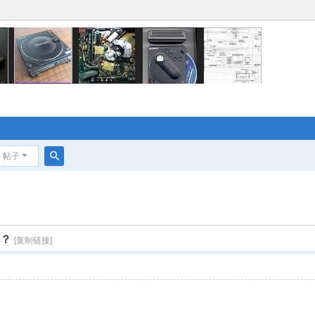
帖子
搜
索
呀？
[复制链接]