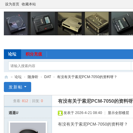
设为首页
收藏本站
论坛
积分充值
»
论坛
›
随身听
›
DAT
›
有没有关于索尼PCM-7050的资料呀？
随
发新帖
身
有没有关于索尼PCM-7050的资料
查看:
812
|
回复:
0
听
论
逍遥U
发表于 2026-4-21 08:40
|
显示全部楼层
坛
有没有关于索尼PCM-7050的资料呀？