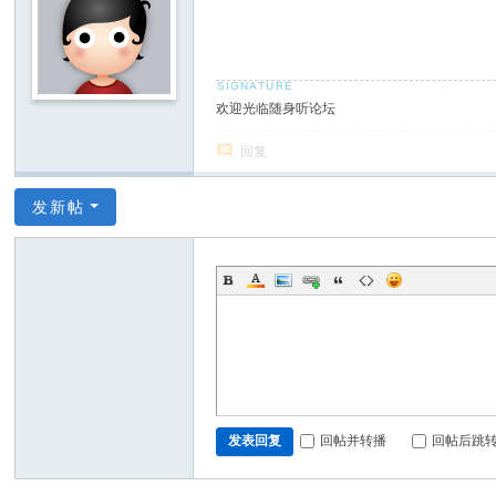
欢迎光临随身听论坛
回复
发新帖
回帖并转播
回帖后跳
发表回复