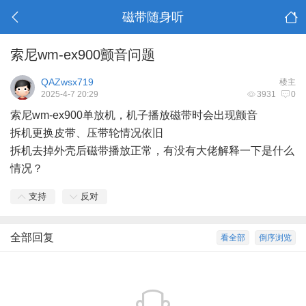
磁带随身听
索尼wm-ex900颤音问题
QAZwsx719
楼主
2025-4-7 20:29
3931
0
索尼wm-ex900单放机，机子播放磁带时会出现颤音
拆机更换皮带、压带轮情况依旧
拆机去掉外壳后磁带播放正常，有没有大佬解释一下是什么
情况？
支持
反对
全部回复
看全部
倒序浏览