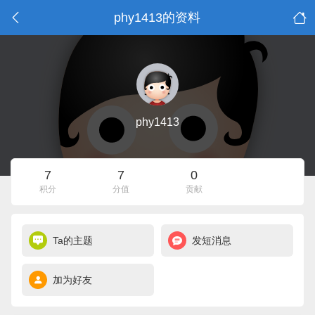
phy1413的资料
phy1413
7
7
0
积分
分值
贡献
Ta的主题
发短消息
加为好友