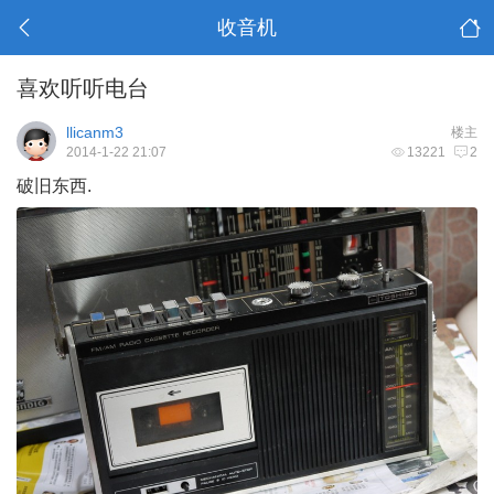
收音机
喜欢听听电台
llicanm3
楼主
2014-1-22 21:07
13221
2
破旧东西.