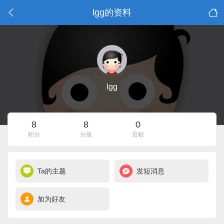
lgg的资料
lgg
8
8
0
积分
分值
贡献
Ta的主题
发短消息
加为好友