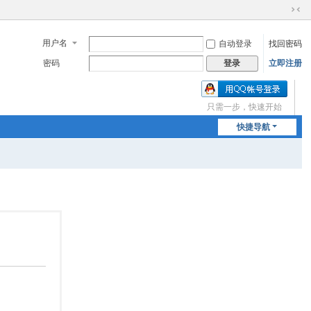
切
换
用户名
自动登录
找回密码
到
窄
密码
立即注册
登录
版
只需一步，快速开始
快捷导航