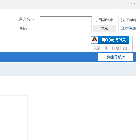
切
换
用户名
自动登录
找回密码
到
窄
密码
立即注册
登录
版
只需一步，快速开始
快捷导航