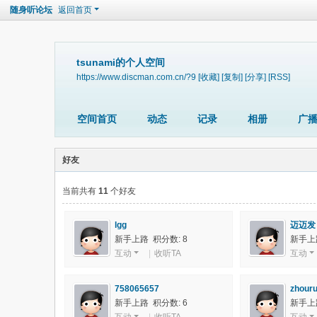
随身听论坛
返回首页
tsunami的个人空间
https://www.discman.com.cn/?9
[收藏]
[复制]
[分享]
[RSS]
空间首页
动态
记录
相册
广
好友
当前共有
11
个好友
lgg
迈迈发
新手上路 积分数: 8
新手上路
互动
|
收听TA
互动
758065657
zhouru
新手上路 积分数: 6
新手上路